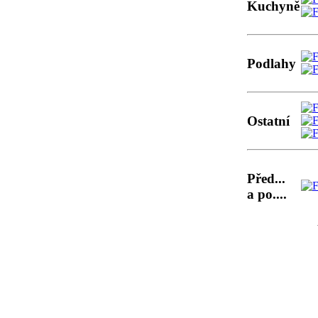
Kuchyně
Podlahy
Ostatní
Před...
a po....